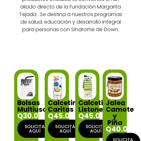
aliado directo de la Fundación Margarita
Tejada . Se destina a nuestros programas
de salud, educación y desarrollo integral
para personas con Síndrome de Down.
Jalea
Bolsas
Calcetines
Calcetines
Camote
Multiusos
Caritas
Listones
Q30.00
Q45.00
Q45.00
y
Piña
SOLICITA
SOLICITA
SOLICITA
Q40.00
AQUÍ
AQUÍ
AQUÍ
SOLICITA