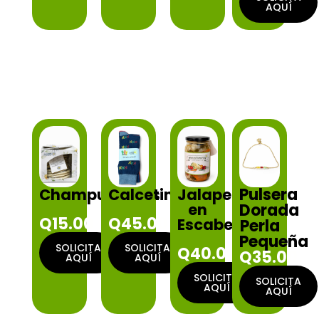
AQUÍ
Pulsera
Champurradas
Calcetines
Jalapeño
en
Dorada
Q15.00
Q45.00
Escabeche
Perla
Pequeña
SOLICITA
SOLICITA
Q40.00
Q35.00
AQUÍ
AQUÍ
SOLICITA
SOLICITA
AQUÍ
AQUÍ