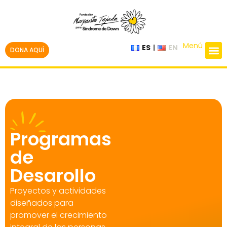
Menú
ES
EN
DONA AQUÍ
Programas
de
Desarollo
Proyectos y actividades
diseñados para
promover el crecimiento