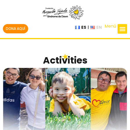
Menú
ES
EN
DONA AQUÍ
Activities