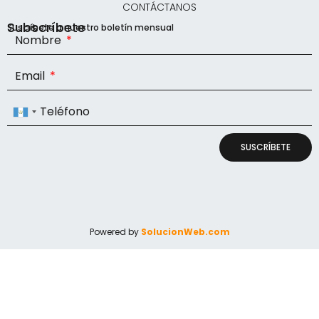
CONTÁCTANOS
Subscríbete
Suscríbete a nuestro boletín mensual
Nombre
Email
Teléfono
Guatemala
+502
SUSCRÍBETE
Powered by
SolucionWeb.com