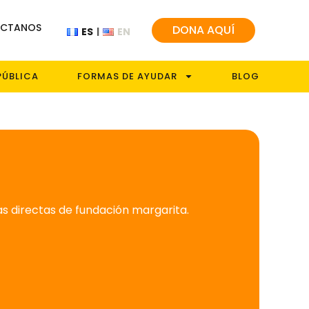
CTANOS
DONA AQUÍ
ES
EN
PÚBLICA
FORMAS DE AYUDAR
BLOG
 directas de fundación margarita.