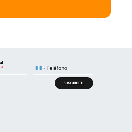
al
l
Teléfono
Guatemala
+502
SUSCRÍBETE